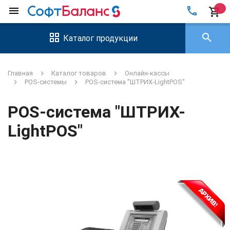
local_phone
menu
shopping_cart
search
Каталог продукции
Главная
Каталог товаров
Онлайн-кассы
POS-системы
POS-система "ШТРИХ-LightPOS"
POS-система "ШТРИХ-
LightPOS"