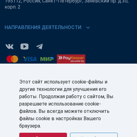
195112, Россия, Санкт-Петербург, Заневский пр. д.30,
корп. 2
chevron_right
НАПРАВЛЕНИЯ ДЕЯТЕЛЬНОСТИ
Этот сайт использует cookie-файлы и
другие технологии для улучшения его
КЛИЕНТАМ:
ПАРТНЁРАМ:
работы. Продолжая работу с сайтом, Вы
+7 (812) 327-5141
+7 (812) 327-5025
разрешаете использование cookie-
файлов. Вы всегда можете отключить
sale@sb-sale.ru
partner@softbalance.ru
файлы cookie в настройках Вашего
браузера.