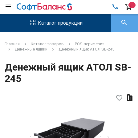
local_phone
menu
shopping_cart
search
Каталог продукции
Главная
Каталог товаров
POS-периферия
Денежные ящики
Денежный ящик АТОЛ SB-245
Денежный ящик АТОЛ SB-
245
favorite_border