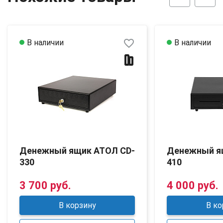
favorite_border
В наличии
В наличии
Денежный ящик АТОЛ CD-
Денежный я
330
410
3 700 руб.
4 000 руб.
В корзину
В ко