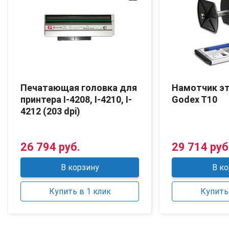
Печатающая головка для
Намотчик э
принтера I-4208, I-4210, I-
Godex T10
4212 (203 dpi)
26 794 руб.
29 714 руб
В корзину
В ко
Купить в 1 клик
Купить 