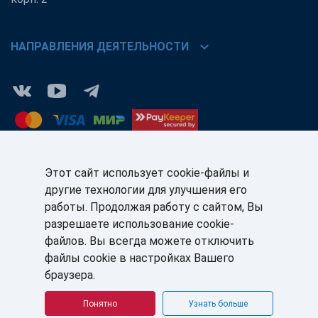
chevron_right
НАПРАВЛЕНИЯ ДЕЯТЕЛЬНОСТИ
Этот сайт использует cookie-файлы и
другие технологии для улучшения его
КЛИЕНТАМ:
ПАРТНЁРАМ:
работы. Продолжая работу с сайтом, Вы
+7 (812) 327-5141
+7 (812) 327-5025
разрешаете использование cookie-
файлов. Вы всегда можете отключить
sale@sb-sale.ru
partner@softbalance.ru
файлы cookie в настройках Вашего
браузера.
Понятно
Узнать больше
© ГК «СофтБаланс» 2008–2026 г. Все права защищены.