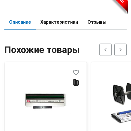
Описание
Характеристики
Отзывы
Похожие товары
chevron_left
chevron_right
favorite_border