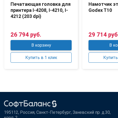
Печатающая головка для
Намотчик э
принтера I-4208, I-4210, I-
Godex T10
4212 (203 dpi)
26 794 руб.
29 714 руб
В корзину
В ко
Купить в 1 клик
Купить 
195112, Россия, Санкт-Петербург, Заневский пр. д.30,
корп. 2