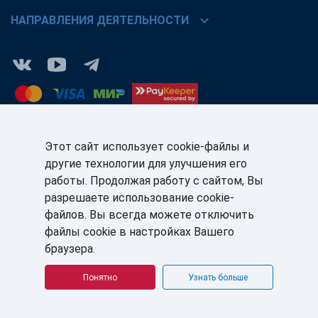
chevron_right
НАПРАВЛЕНИЯ ДЕЯТЕЛЬНОСТИ
Этот сайт использует cookie-файлы и
другие технологии для улучшения его
КЛИЕНТАМ:
ПАРТНЁРАМ:
работы. Продолжая работу с сайтом, Вы
+7 (812) 327-5141
+7 (812) 327-5025
разрешаете использование cookie-
файлов. Вы всегда можете отключить
sale@sb-sale.ru
partner@softbalance.ru
файлы cookie в настройках Вашего
браузера.
Понятно
Узнать больше
© ГК «СофтБаланс» 2008–2026 г. Все права защищены.
Политика в отношении обработки персональных данных
Согласие на обработку персональных данных