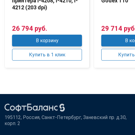
принтера I-4208, I-4210, I-
Godex T10
4212 (203 dpi)
26 794 руб.
29 714 руб
В корзину
В ко
Купить в 1 клик
Купить 
195112, Россия, Санкт-Петербург, Заневский пр. д.30,
корп. 2