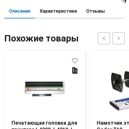
Описание
Характеристики
Отзывы
Похожие товары
chevron_left
chevron_right
favorite_border
Печатающая головка для
Намотчик э