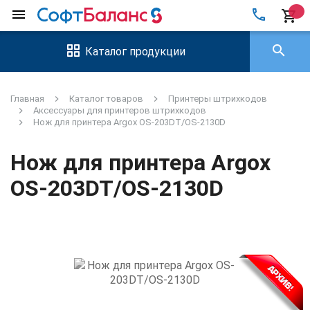
local_phone
menu
shopping_cart
search
Каталог продукции
Главная
Каталог товаров
Принтеры штрихкодов
Аксессуары для принтеров штрихкодов
Нож для принтера Argox OS-203DT/OS-2130D
Нож для принтера Argox
OS-203DT/OS-2130D