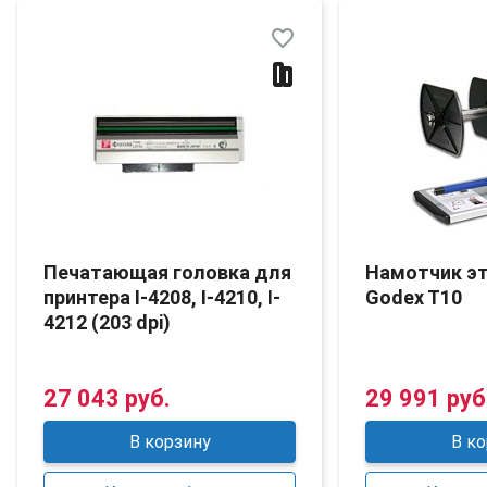
favorite_border
Печатающая головка для
Намотчик э
принтера I-4208, I-4210, I-
Godex T10
4212 (203 dpi)
27 043 руб.
29 991 руб
В корзину
В ко