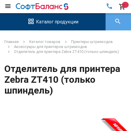
local_phone
menu
shopping_cart
search
Каталог продукции
Главная
Каталог товаров
Принтеры штрихкодов
Аксессуары для принтеров штрихкодов
Отделитель для принтера Zebra ZT410 (только шпиндель)
Отделитель для принтера
Zebra ZT410 (только
шпиндель)