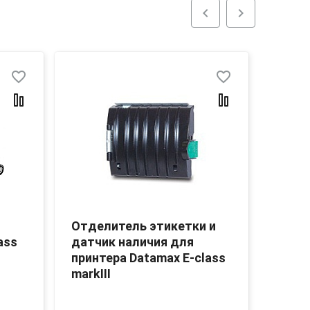
chevron_left
chevron_right
favorite_border
favorite_border
Отделитель этикетки и
Отде
ass
датчик наличия для
датч
принтера Datamax E-class
принт
markIII
3 58