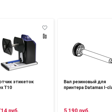
favorite_border
отчик этикеток
Вал резиновый для
x T10
принтера Datamax I-cl
714 руб.
5 190 руб.