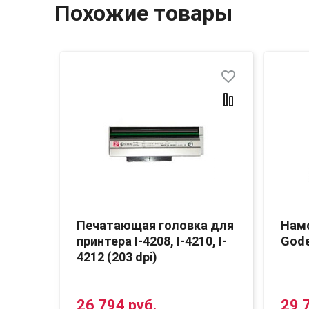
Похожие товары
favorite_border
favorite_border
ера
Печатающая головка для
Нам
vy
принтера I-4208, I-4210, I-
Gode
4212 (203 dpi)
26 794 руб.
29 