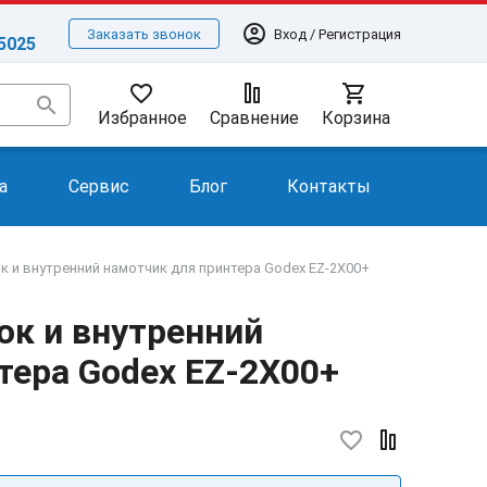
account_circle
Вход / Регистрация
Заказать звонок
-5025
favorite_border
shopping_cart
search
Избранное
Сравнение
Корзина
а
Сервис
Блог
Контакты
к и внутренний намотчик для принтера Godex EZ-2X00+
ок и внутренний
тера Godex EZ-2X00+
favorite_border