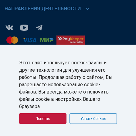
chevron_right
НАПРАВЛЕНИЯ ДЕЯТЕЛЬНОСТИ
Этот сайт использует cookie-файлы и
другие технологии для улучшения его
КЛИЕНТАМ:
ПАРТНЁРАМ:
работы. Продолжая работу с сайтом, Вы
+7 (812) 327-5141
+7 (812) 327-5025
разрешаете использование cookie-
файлов. Вы всегда можете отключить
sale@sb-sale.ru
partner@softbalance.ru
файлы cookie в настройках Вашего
браузера.
Понятно
Узнать больше
© ГК «СофтБаланс» 2008–2026 г. Все права защищены.
Политика в отношении обработки персональных данных
Согласие на обработку персональных данных