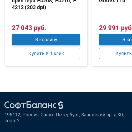
принтера I-4208, I-4210, I-
Godex T10
4212 (203 dpi)
27 043 руб.
29 991 руб
В корзину
В ко
Купить в 1 клик
Купить 
195112, Россия, Санкт-Петербург, Заневский пр. д.30,
корп. 2