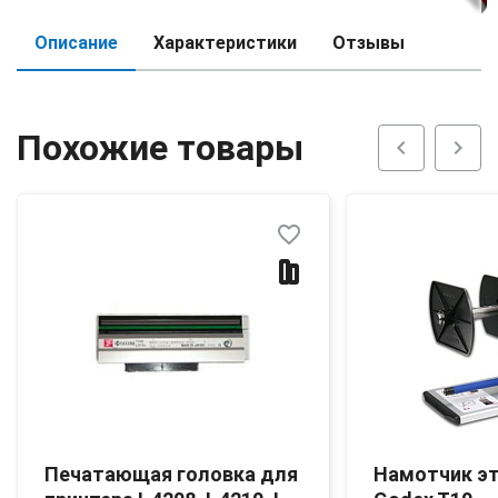
Описание
Характеристики
Отзывы
Похожие товары
chevron_left
chevron_right
favorite_border
Печатающая головка для
Намотчик э