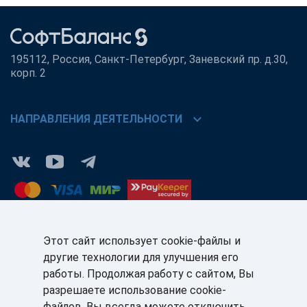
195112, Россия, Санкт-Петербург, Заневский пр. д.30,
корп. 2
chevron_right
НАПРАВЛЕНИЯ ДЕЯТЕЛЬНОСТИ
Этот сайт использует cookie-файлы и
другие технологии для улучшения его
КЛИЕНТАМ:
ПАРТНЁРАМ:
работы. Продолжая работу с сайтом, Вы
+7 (812) 327-5141
+7 (812) 327-5025
разрешаете использование cookie-
файлов. Вы всегда можете отключить