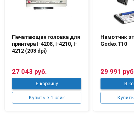
Печатающая головка для
Намотчик э
принтера I-4208, I-4210, I-
Godex T10
4212 (203 dpi)
27 043 руб.
29 991 руб
В корзину
В ко
Купить в 1 клик
Купить 