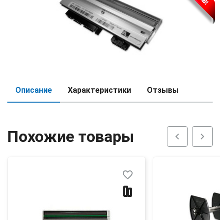
Описание
Характеристики
Отзывы
Похожие товары
chevron_left
chevron_right
favorite_border