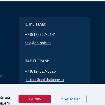
КЛИЕНТАМ:
+7 (812) 327-5141
sale@sb-sale.ru
ПАРТНЁРАМ:
+7 (812) 327-5025
RM
partner@softbalance.ru
айтом,
Понятно
Узнать больше
Вашего