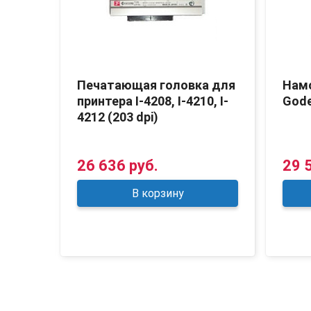
ера
Печатающая головка для
Нам
vy
принтера I-4208, I-4210, I-
Gode
4212 (203 dpi)
26 636 руб.
29 
В корзину