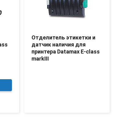
Отделитель этикетки и
Отде
ass
датчик наличия для
датч
принтера Datamax E-class
принт
markIII
3 56