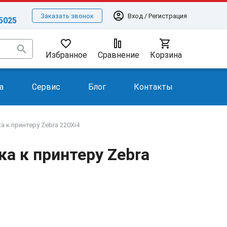
account_circle
Вход / Регистрация
Заказать звонок
-5025
favorite_border
shopping_cart
search
Избранное
Сравнение
Корзина
а
Сервис
Блог
Контакты
 к принтеру Zebra 220Xi4
а к принтеру Zebra