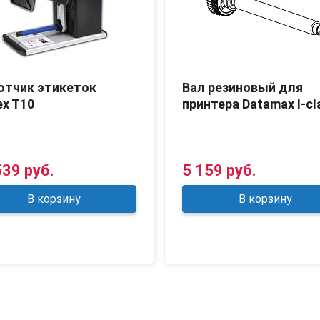
отчик этикеток
Вал резиновый для
x T10
принтера Datamax I-cl
539 руб.
5 159 руб.
В корзину
В корзину