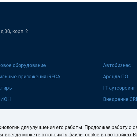
.30, корп. 2
говое оборудование
Автобизнес
ильные приложения iRECA
Аренда ПО
ктиръ
IT-аутсорсинг
ЛИОН
Внедрение C
хнологии для улучшения его работы. Продолжая работу с с
Вы всегда можете отключить файлы cookie в настройках 