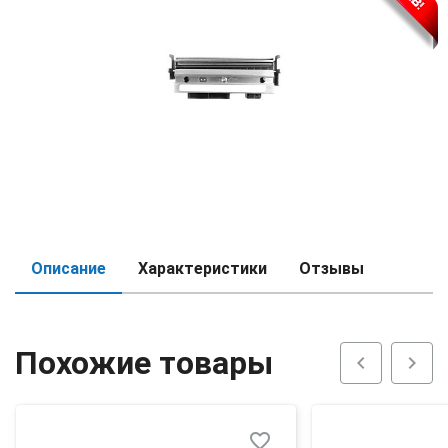
Описание
Характеристики
Отзывы
Похожие товары
chevron_left
chevron_right
favorite_border