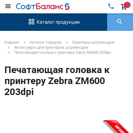
local_phone
menu
shopping_cart
search
Каталог продукции
Главная
Каталог товаров
Принтеры штрихкодов
Аксессуары для принтеров штрихкодов
Печатающая головка к принтеру Zebra ZM600 203dpi
Печатающая головка к
принтеру Zebra ZM600
203dpi