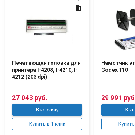
Печатающая головка для
Намотчик э
принтера I-4208, I-4210, I-
Godex T10
4212 (203 dpi)
27 043 руб.
29 991 руб
В корзину
В ко
Купить в 1 клик
Купить 