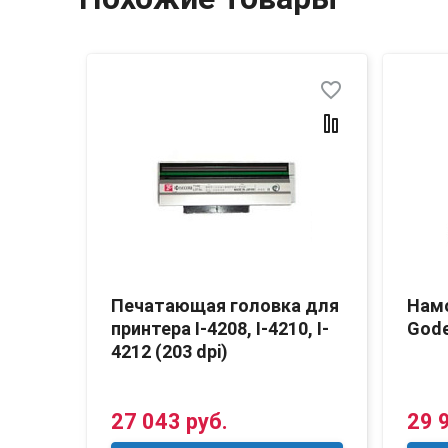
favorite_border
favorite_border
ера
Печатающая головка для
Нам
vy
принтера I-4208, I-4210, I-
Gode
4212 (203 dpi)
27 043 руб.
29 