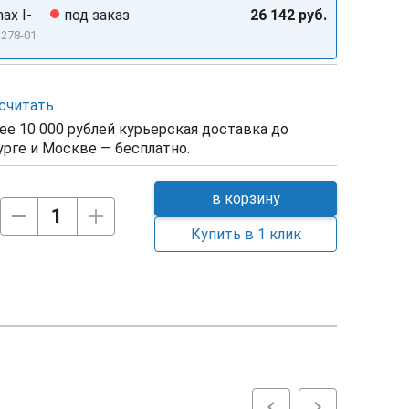
ax I-
под заказ
26 142 руб.
2278-01
считать
ее 10 000 рублей курьерская доставка до
рге и Москве — бесплатно.
в корзину
Купить в 1 клик
chevron_left
chevron_right