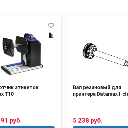
favorite_border
отчик этикеток
Вал резиновый для
x T10
принтера Datamax I-cl
991 руб.
5 238 руб.