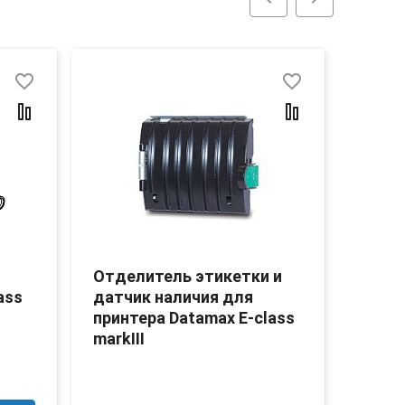
favorite_border
favorite_border
Отделитель этикетки и
Отде
ass
датчик наличия для
датч
принтера Datamax E-class
принт
markIII
3 61