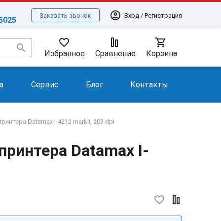
account_circle
Вход / Регистрация
Заказать звонок
-5025
favorite_border
shopping_cart
search
Избранное
Сравнение
Корзина
а
Сервис
Блог
Контакты
интера Datamax I-4212 markII, 203 dpi
принтера Datamax I-
favorite_border