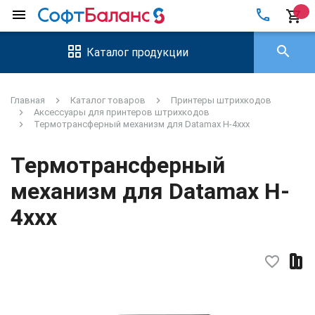
local_phone
menu
shopping_cart
search
Каталог продукции
Главная
Каталог товаров
Принтеры штрихкодов
Аксессуары для принтеров штрихкодов
Термотрансферный механизм для Datamax H-4xxx
Термотрансферный
механизм для Datamax H-
4xxx
favorite_border