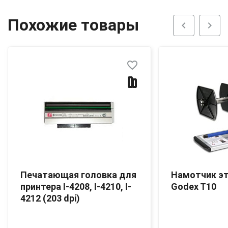
Похожие товары
chevron_left
chevron_right
favorite_border
Печатающая головка для
Намотчик э
принтера I-4208, I-4210, I-
Godex T10
4212 (203 dpi)