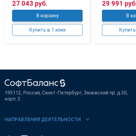
27 043 руб.
29 991 руб
В корзину
В ко
Купить в 1 клик
Купить 
195112, Россия, Санкт-Петербург, Заневский пр. д.30,
корп. 2
chevron_right
НАПРАВЛЕНИЯ ДЕЯТЕЛЬНОСТИ