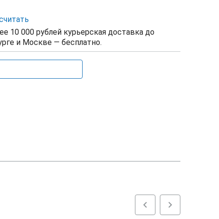
считать
ее 10 000 рублей курьерская доставка до
рге и Москве — бесплатно.
chevron_left
chevron_right