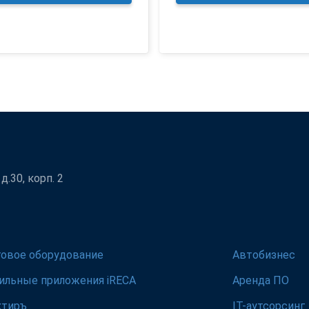
.30, корп. 2
говое оборудование
Автобизнес
ильные приложения iRECA
Аренда ПО
ктиръ
IT-аутсорсинг