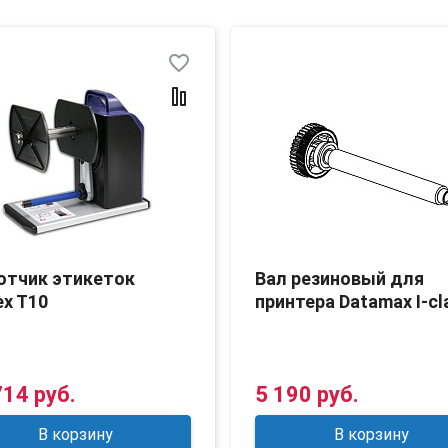
favorite_border
отчик этикеток
Вал резиновый для
x T10
принтера Datamax I-cl
714 руб.
5 190 руб.
В корзину
В корзину