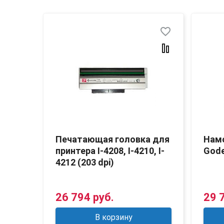
favorite_border
favorite_border
ера
Печатающая головка для
Нам
vy
принтера I-4208, I-4210, I-
Gode
4212 (203 dpi)
26 794 руб.
29 
В корзину