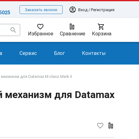
account_circle
Вход / Регистрация
Заказать звонок
-5025
favorite_border
shopping_cart
search
Избранное
Сравнение
Корзина
а
Сервис
Блог
Контакты
еханизм для Datamax M-class Mark II
 механизм для Datamax
favorite_border