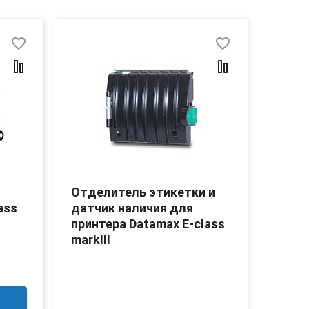
favorite_border
favorite_border
Отделитель этикетки и
Отде
ass
датчик наличия для
датч
принтера Datamax E-class
принт
markIII
3 58