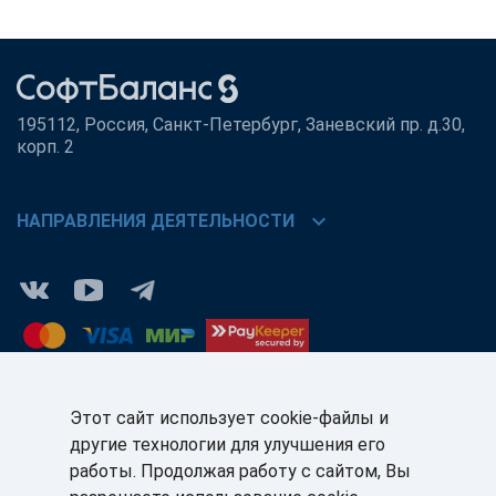
195112, Россия, Санкт-Петербург, Заневский пр. д.30,
корп. 2
chevron_right
НАПРАВЛЕНИЯ ДЕЯТЕЛЬНОСТИ
Этот сайт использует cookie-файлы и
другие технологии для улучшения его
КЛИЕНТАМ:
ПАРТНЁРАМ:
работы. Продолжая работу с сайтом, Вы
+7 (812) 327-5141
+7 (812) 327-5025