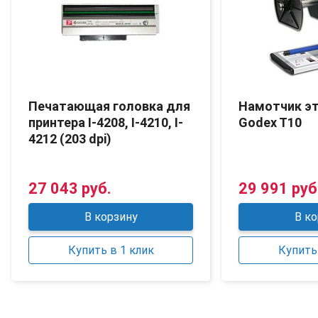
Печатающая головка для
Намотчик э
принтера I-4208, I-4210, I-
Godex T10
4212 (203 dpi)
27 043 руб.
29 991 руб
В корзину
В ко
Купить в 1 клик
Купить 