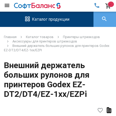
local_phone
menu
shopping_cart
search
Каталог продукции
Главная
Каталог товаров
Принтеры штрихкодов
Аксессуары для принтеров штрихкодов
Внешний держатель больших рулонов для принтеров Godex
EZ-DT2/DT4/EZ-1xx/EZPi
Внешний держатель
больших рулонов для
принтеров Godex EZ-
DT2/DT4/EZ-1xx/EZPi
favorite_border