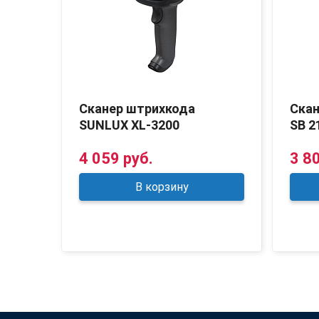
PACE
Сканер штрихкода
Ска
SUNLUX XL-3200
SB 2
4 059 руб.
3 8
В корзину