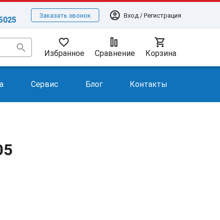
account_circle
Вход / Регистрация
Заказать звонок
-5025
favorite_border
shopping_cart
search
Избранное
Сравнение
Корзина
а
Сервис
Блог
Контакты
05