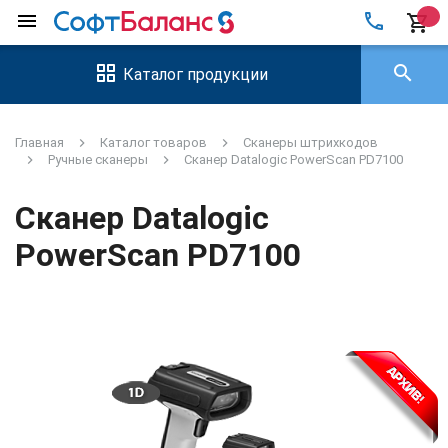
local_phone
menu
shopping_cart
search
Каталог продукции
Главная
Каталог товаров
Сканеры штрихкодов
Ручные сканеры
Сканер Datalogic PowerScan PD7100
Сканер Datalogic
PowerScan PD7100