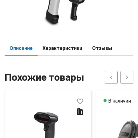
Описание
Характеристики
Отзывы
Похожие товары
chevron_left
chevron_right
favorite_border
В наличии