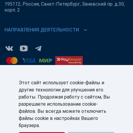
195112, Россия, Санкт-Петербург, Заневский пр. д.30,
корп. 2
chevron_right
НАПРАВЛЕНИЯ ДЕЯТЕЛЬНОСТИ
Этот сайт использует cookie-файлы и
другие технологии для улучшения его
КЛИЕНТАМ:
ПАРТНЁРАМ:
работы. Продолжая работу с сайтом, Вы
+7 (812) 327-5141
+7 (812) 327-5025
разрешаете использование cookie-
файлов. Вы всегда можете отключить
sale@sb-sale.ru
partner@softbalance.ru
файлы cookie в настройках Вашего
браузера.