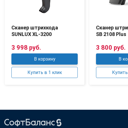
Сканер штрихкода
Сканер штр
SUNLUX XL-3200
SB 2108 Plus
3 998 руб.
3 800 руб.
В корзину
В ко
Купить в 1 клик
Купить 