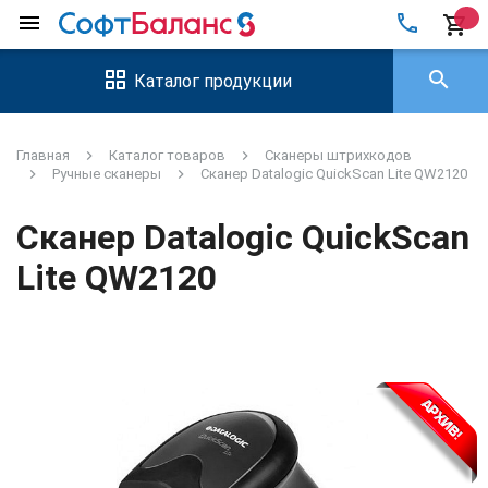
local_phone
menu
shopping_cart
search
Каталог продукции
Главная
Каталог товаров
Сканеры штрихкодов
Ручные сканеры
Сканер Datalogic QuickScan Lite QW2120
Сканер Datalogic QuickScan
Lite QW2120