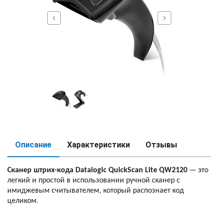
chevron_left
chevron_right
Описание
Характеристики
Отзывы
Сканер штрих-кода
Datalogic
QuickScan
Lite
QW
2120
— это
легкий и простой в использовании ручной сканер с
имиджевым считывателем, который распознает код
целиком.