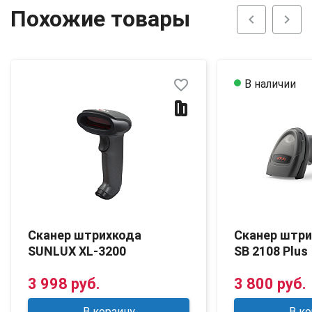
Похожие товары
chevron_left
chevron_right
favorite_border
В наличии
Сканер штрихкода
Сканер штр
SUNLUX XL-3200
SB 2108 Plus
3 998 руб.
3 800 руб.
В корзину
В ко