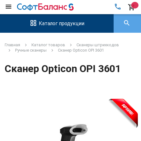
local_phone
menu
shopping_cart
search
Каталог продукции
Главная
Каталог товаров
Сканеры штрихкодов
Ручные сканеры
Сканер Opticon OPI 3601
Сканер Opticon OPI 3601