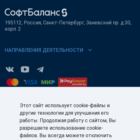
195112, Россия, Санкт-Петербург, Заневский пр. д.30,
корп. 2
chevron_right
НАПРАВЛЕНИЯ ДЕЯТЕЛЬНОСТИ
Этот сайт использует cookie-файлы и
другие технологии для улучшения его
КЛИЕНТАМ:
ПАРТНЁРАМ:
работы. Продолжая работу с сайтом, Вы
+7 (812) 327-5141
+7 (812) 327-5025
разрешаете использование cookie-
файлов. Вы всегда можете отключить
sale@sb-sale.ru
partner@softbalance.ru