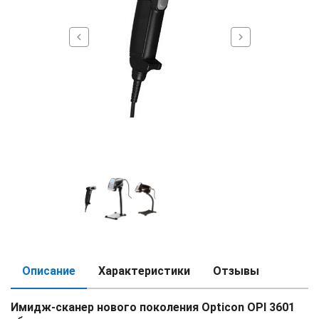
chevron_left
chevron_right
Описание
Характеристики
Отзывы
Имидж-сканер нового поколения Opticon OPI 3601