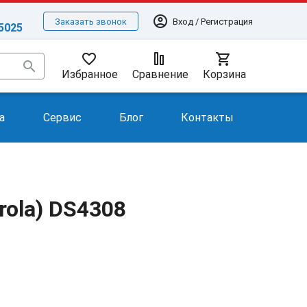
account_circle
Вход / Регистрация
Заказать звонок
-5025
favorite_border
shopping_cart
search
Избранное
Сравнение
Корзина
а
Сервис
Блог
Контакты
rola) DS4308