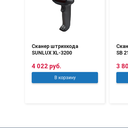
PACE
Сканер штрихкода
Ска
SUNLUX XL-3200
SB 2
4 022 руб.
3 8
В корзину