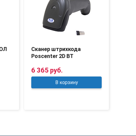
ТОЛ
Сканер штрихкода
Скан
Poscenter 2D BT
Newl
6 365 руб.
12 6
В корзину