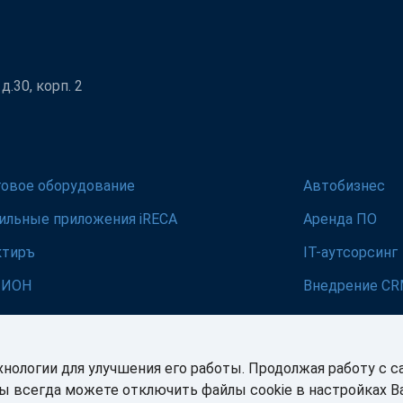
.30, корп. 2
говое оборудование
Автобизнес
ильные приложения iRECA
Аренда ПО
ктиръ
IT-аутсорсинг
ЛИОН
Внедрение C
хнологии для улучшения его работы. Продолжая работу с с
Вы всегда можете отключить файлы cookie в настройках 