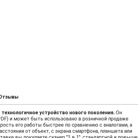
Отзывы
о технологичное устройство нового поколения.
Он
PDF) и может быть использовано в розничной продаже
орость его работы быстрее по сравнению с аналогами, а
асстоянии от объект, с экрана смартфона, планшета или
авке вы покупаете сканер "2 в 1": стандартной и повыш