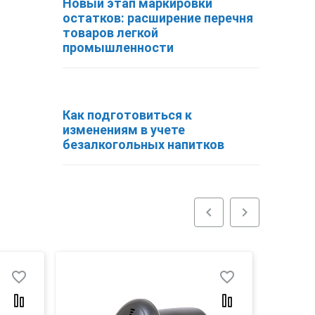
Новый этап маркировки
остатков: расширение перечня
товаров легкой
промышленности
Как подготовиться к
изменениям в учете
безалкогольных напитков
chevron_left
chevron_right
favorite_border
favorite_border