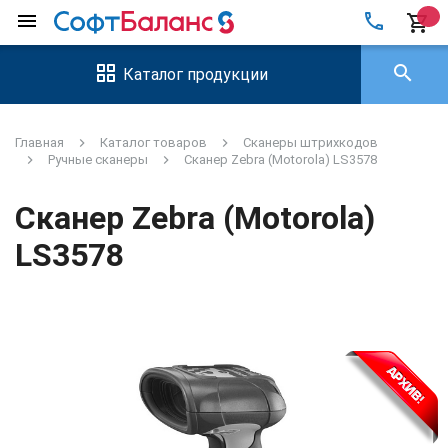
local_phone
menu
shopping_cart
search
Каталог продукции
Главная
Каталог товаров
Сканеры штрихкодов
Ручные сканеры
Сканер Zebra (Motorola) LS3578
Сканер Zebra (Motorola)
LS3578