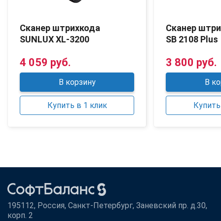
Сканер штрихкода
Сканер штр
SUNLUX XL-3200
SB 2108 Plus
4 059 руб.
3 800 руб.
В корзину
В ко
Купить в 1 клик
Купить 
195112, Россия, Санкт-Петербург, Заневский пр. д.30,
корп. 2