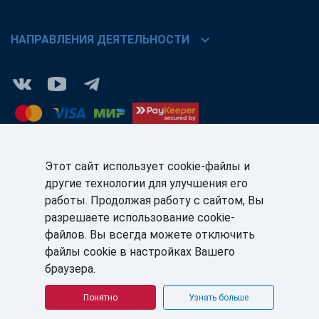
chevron_right
НАПРАВЛЕНИЯ ДЕЯТЕЛЬНОСТИ
Этот сайт использует cookie-файлы и
другие технологии для улучшения его
КЛИЕНТАМ:
ПАРТНЁРАМ:
работы. Продолжая работу с сайтом, Вы
+7 (812) 327-5141
+7 (812) 327-5025
разрешаете использование cookie-
файлов. Вы всегда можете отключить
sale@sb-sale.ru
partner@softbalance.ru
файлы cookie в настройках Вашего
браузера.
Понятно
Узнать больше
© ГК «СофтБаланс» 2008–2026 г. Все права защищены.
Политика в отношении обработки персональных данных