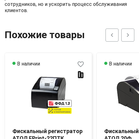
сотрудников, но и ускорить процесс обслуживания
клиентов.
Похожие товары
chevron_left
chevron_right
favorite_border
В наличии
В наличии
Фискальный регистратор
Фискальный
АТОЛ FPrint-22ПТК
АТОЛ 20Ф