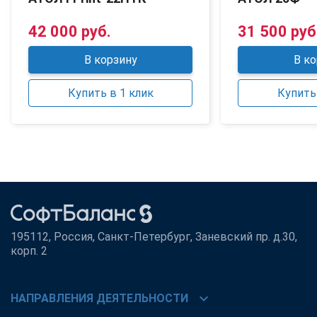
42 000 руб.
31 500 руб
В корзину
В ко
Купить в 1 клик
Купить 
195112, Россия, Санкт-Петербург, Заневский пр. д.30,
корп. 2
chevron_right
НАПРАВЛЕНИЯ ДЕЯТЕЛЬНОСТИ