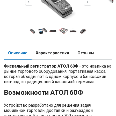
chevron_left
chevron_right
Описание
Характеристики
Отзывы
Фискальный регистратор АТОЛ 60Ф
- это новинка на
рынке торгового оборудования, портативная касса,
которая объединяет в одном корпусе и банковский
пин-пад, и традиционный кассовый терминал.
Возможности АТОЛ 60Ф
Устройство разработано для решения задач
мобильной торговли, доставки и разъездной
деятельности. Его вес - всего 700 грамм, а в