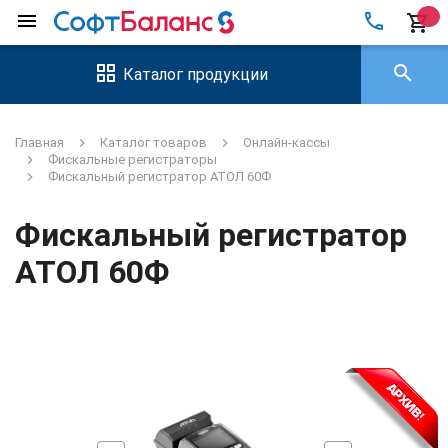
local_phone
menu
shopping_cart
search
Каталог продукции
Главная
Каталог товаров
Онлайн-кассы
Фискальные регистраторы
Фискальный регистратор АТОЛ 60Ф
Фискальный регистратор
АТОЛ 60Ф