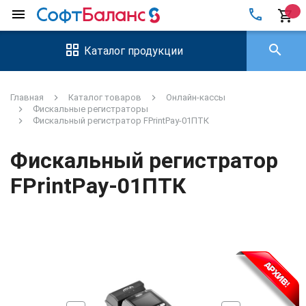
local_phone
menu
shopping_cart
search
Каталог продукции
Главная
Каталог товаров
Онлайн-кассы
Фискальные регистраторы
Фискальный регистратор FPrintPay-01ПТК
Фискальный регистратор
FPrintPay-01ПТК