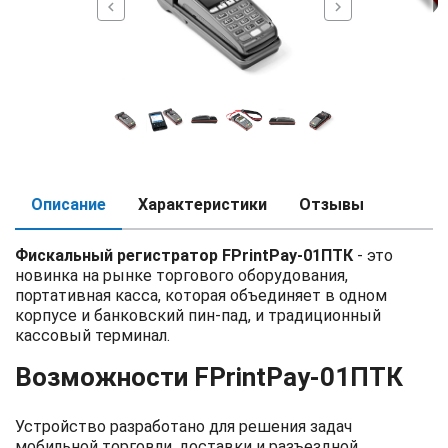
chevron_left
chevron_right
Описание
Характеристики
Отзывы
Фискальный регистратор FPrintPay-01ПТК
- это
новинка на рынке торгового оборудования,
портативная касса, которая объединяет в одном
корпусе и банковский пин-пад, и традиционный
кассовый терминал.
Возможности FPrintPay-01ПТК
Устройство разработано для решения задач
мобильной торговли, доставки и разъездной