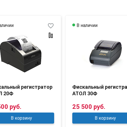
favorite_border
аличии
В наличии
кальный регистратор
Фискальный регистр
Л 20Ф
АТОЛ 30Ф
500 руб.
25 500 руб.
В корзину
В корзину