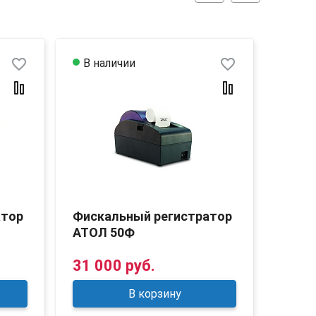
favorite_border
favorite_border
В наличии
В на
атор
Фискальный регистратор
Фиск
АТОЛ 50Ф
АТОЛ
31 000 руб.
41 5
В корзину