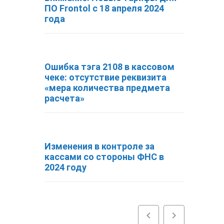
ПО Frontol с 18 апреля 2024
года
Ошибка тэга 2108 в кассовом
чеке: отсутствие реквизита
«мера количества предмета
расчета»
Изменения в контроле за
кассами со стороны ФНС в
2024 году
chevron_left
chevron_right