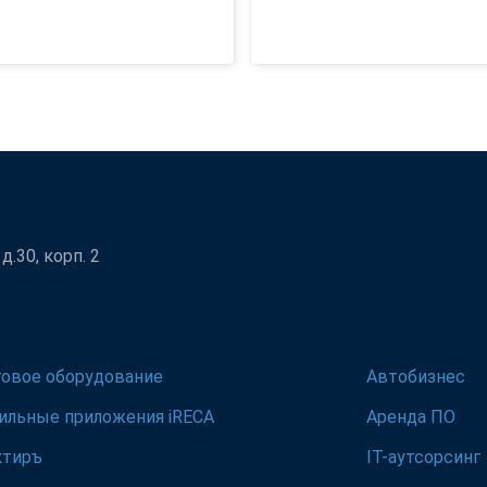
.30, корп. 2
говое оборудование
Автобизнес
ильные приложения iRECA
Аренда ПО
ктиръ
IT-аутсорсинг