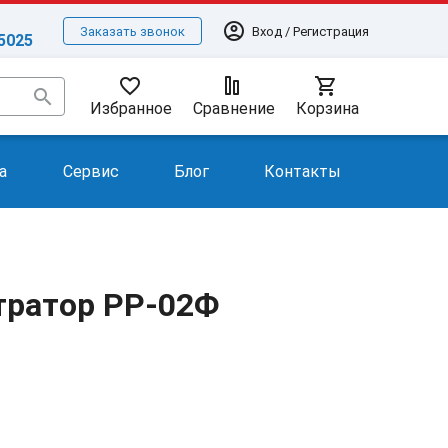
account_circle
Вход / Регистрация
Заказать звонок
-5025
favorite_border
shopping_cart
search
Избранное
Сравнение
Корзина
а
Сервис
Блог
Контакты
тратор РР-02Ф