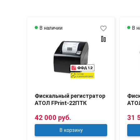
favorite_border
favorite_border
В наличии
В н
атор
Фискальный регистратор
Фис
АТОЛ FPrint-22ПТК
АТО
42 000 руб.
31 
В корзину