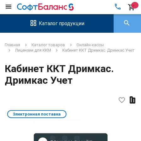
local_phone
menu
shopping_cart
search
Каталог продукции
Главная
Каталог товаров
Онлайн-кассы
Лицензии для ККМ
Кабинет ККТ Дримкас. Дримкас Учет
Кабинет ККТ Дримкас.
Дримкас Учет
favorite_border
Электронная поставка