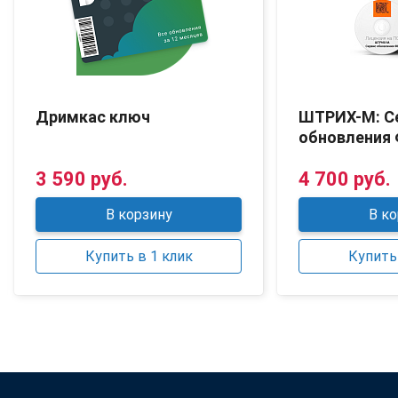
Дримкас ключ
ШТРИХ-М: С
обновления
3 590 руб.
4 700 руб.
В корзину
В ко
Купить в 1 клик
Купить 