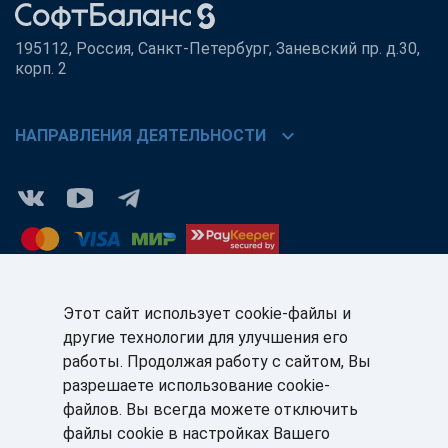
195112, Россия, Санкт-Петербург, Заневский пр. д.30,
корп. 2
chevron_right
НАПРАВЛЕНИЯ ДЕЯТЕЛЬНОСТИ
Этот сайт использует cookie-файлы и
другие технологии для улучшения его
КЛИЕНТАМ:
ПАРТНЁРАМ:
работы. Продолжая работу с сайтом, Вы
+7 (812) 327-5141
+7 (812) 327-5025
разрешаете использование cookie-
файлов. Вы всегда можете отключить
sale@sb-sale.ru
partner@softbalance.ru
файлы cookie в настройках Вашего