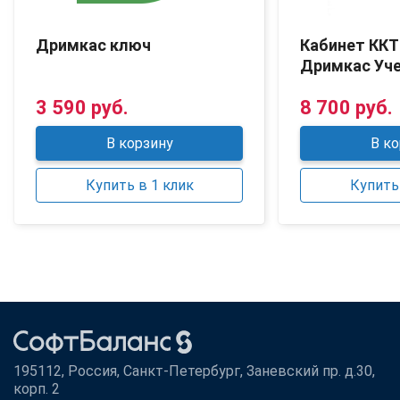
Дримкас ключ
Кабинет ККТ
Дримкас Уч
3 590 руб.
8 700 руб.
В корзину
В ко
Купить в 1 клик
Купить 
195112, Россия, Санкт-Петербург, Заневский пр. д.30,
корп. 2