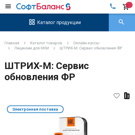
local_phone
menu
shopping_cart
search
Каталог продукции
Главная
Каталог товаров
Онлайн-кассы
Лицензии для ККМ
ШТРИХ-М: Сервис обновления ФР
ШТРИХ-М: Сервис
обновления ФР
favorite_border
Электронная поставка