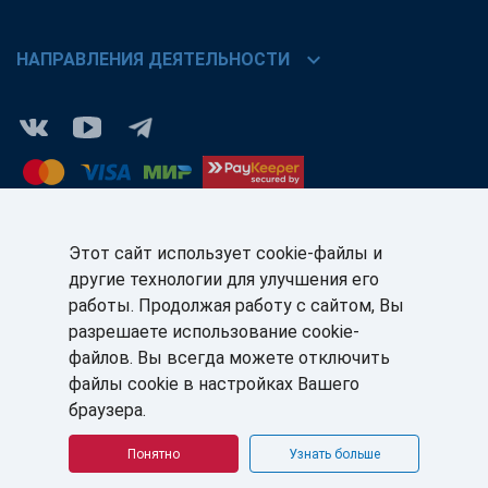
chevron_right
НАПРАВЛЕНИЯ ДЕЯТЕЛЬНОСТИ
Этот сайт использует cookie-файлы и
другие технологии для улучшения его
КЛИЕНТАМ:
ПАРТНЁРАМ:
работы. Продолжая работу с сайтом, Вы
+7 (812) 327-5141
+7 (812) 327-5025
разрешаете использование cookie-
файлов. Вы всегда можете отключить
sale@sb-sale.ru
partner@softbalance.ru
файлы cookie в настройках Вашего
браузера.
Понятно
Узнать больше
© ГК «СофтБаланс» 2008–2026 г. Все права защищены.
Политика в отношении обработки персональных данных