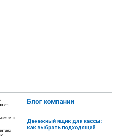
о
Блог компании
анная
измом и
Денежный ящик для кассы:
как выбрать подходящий
иятиях
ию