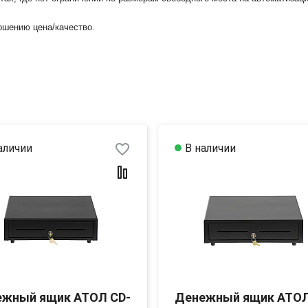
шению цена/качество.
favorite_border
аличии
В наличии
ежный ящик АТОЛ CD-
Денежный ящик АТОЛ