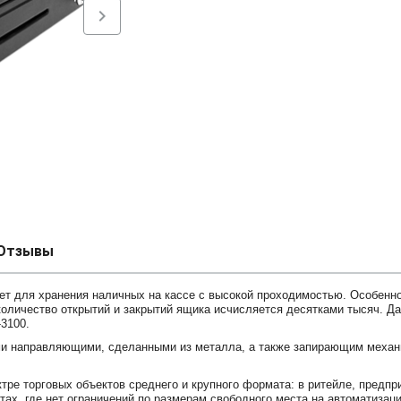
chevron_right
Отзывы
т для хранения наличных на кассе с высокой проходимостью. Особенн
 количество открытий и закрытий ящика исчисляется десятками тысяч. Д
3100.
и направляющими, сделанными из металла, а также запирающим механ
ре торговых объектов среднего и крупного формата: в ритейле, предпр
ктах, где нет ограничений по размерам свободного места на автоматизац