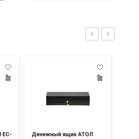
chevron_left
chevron_right
favorite_border
favorite_border
 EC-
Денежный ящик АТОЛ
Дене