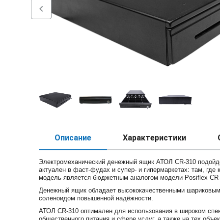
chevron_left
Описание
Характеристики
Электромеханический денежный ящик АТОЛ CR-310 подойде
актуален в фаст-фудах и супер- и гипермаркетах: там, где
модель является бюджетным аналогом модели Posiflex CR-
Денежный ящик обладает высококачественными шариковым
соленоидом повышенной надёжности.
АТОЛ CR-310 оптимален для использования в широком спект
общественного питания и сфере услуг, а также на тех объе