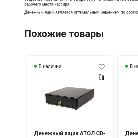
рабочего места кассира.
Денежный ящик является оптимальным решением по соотно
Похожие товары
favorite_border
favorite_border
В наличии
В н
Tor
Денежный ящик АТОЛ CD-
Ден