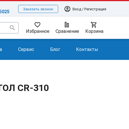
account_circle
Вход / Регистрация
Заказать звонок
-5025
favorite_border
shopping_cart
search
Избранное
Сравнение
Корзина
а
Сервис
Блог
Контакты
ТОЛ CR-310