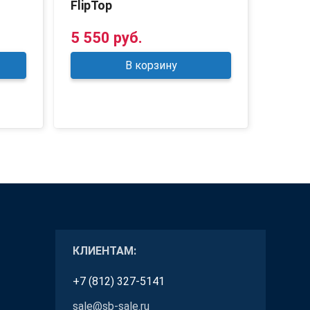
FlipTop
245
5 550 руб.
2 70
В корзину
КЛИЕНТАМ:
+7 (812) 327-5141
sale@sb-sale.ru