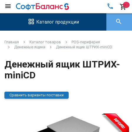
local_phone
menu
shopping_cart
search
Каталог продукции
Главная
Каталог товаров
POS-периферия
Денежные ящики
Денежный ящик ШТРИХ-miniCD
Денежный ящик ШТРИХ-
miniCD
Сравнить варианты поставки