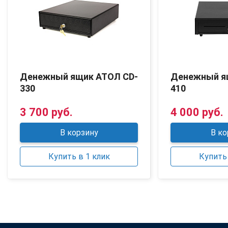
Денежный ящик АТОЛ CD-
Денежный я
330
410
3 700 руб.
4 000 руб.
В корзину
В ко
Купить в 1 клик
Купить 