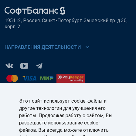
195112, Россия, Санкт-Петербург, Заневский пр. д.30,
корп. 2
chevron_right
НАПРАВЛЕНИЯ ДЕЯТЕЛЬНОСТИ
Этот сайт использует cookie-файлы и
другие технологии для улучшения его
КЛИЕНТАМ:
ПАРТНЁРАМ:
работы. Продолжая работу с сайтом, Вы
+7 (812) 327-5141
+7 (812) 327-5025
разрешаете использование cookie-
файлов. Вы всегда можете отключить
sale@sb-sale.ru
partner@softbalance.ru