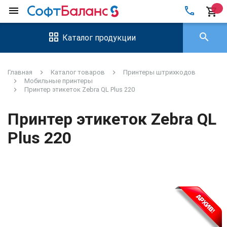
local_phone
menu
shopping_cart
search
Каталог продукции
Главная
Каталог товаров
Принтеры штрихкодов
Мобильные принтеры
Принтер этикеток Zebra QL Plus 220
Принтер этикеток Zebra QL
Plus 220