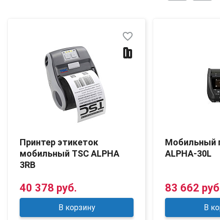
favorite_border
Принтер этикеток
Мобильный 
мобильный TSC ALPHA
ALPHA-30L
3RB
40 378 руб.
83 662 руб
В корзину
В ко