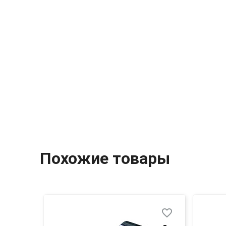
Похожие товары
favorite_border
favorite_border