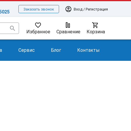
account_circle
Вход / Регистрация
Заказать звонок
-5025
favorite_border
shopping_cart
search
Избранное
Сравнение
Корзина
а
Сервис
Блог
Контакты