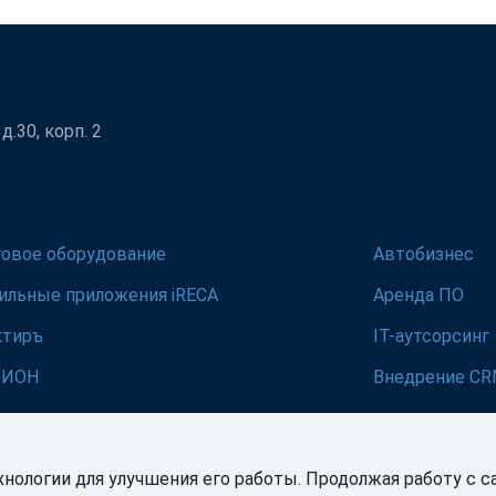
.30, корп. 2
говое оборудование
Автобизнес
ильные приложения iRECA
Аренда ПО
ктиръ
IT-аутсорсинг
ЛИОН
Внедрение C
хнологии для улучшения его работы. Продолжая работу с с