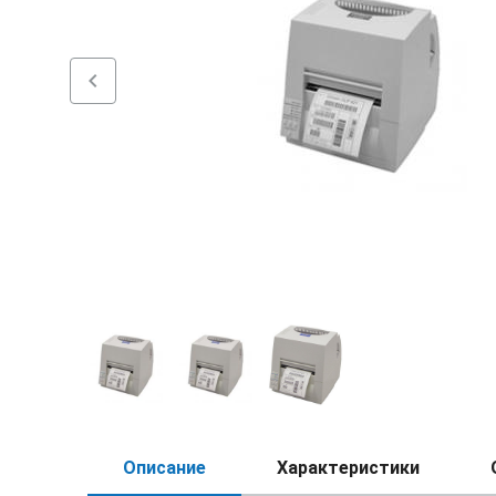
chevron_left
Описание
Характеристики