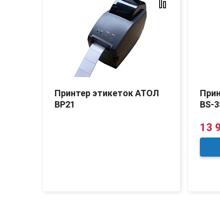
SC
Принтер этикеток АТОЛ
Прин
BP21
BS-3
13 