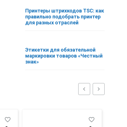
Принтеры штрихкодов TSC: как
правильно подобрать принтер
для разных отраслей
Этикетки для обязательной
маркировки товаров «Честный
знак»
chevron_left
chevron_right
favorite_border
favorite_border