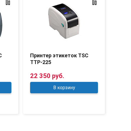
C
Принтер этикеток TSC
Прин
TTP-225
DT-2
22 350 руб.
17 0
В корзину