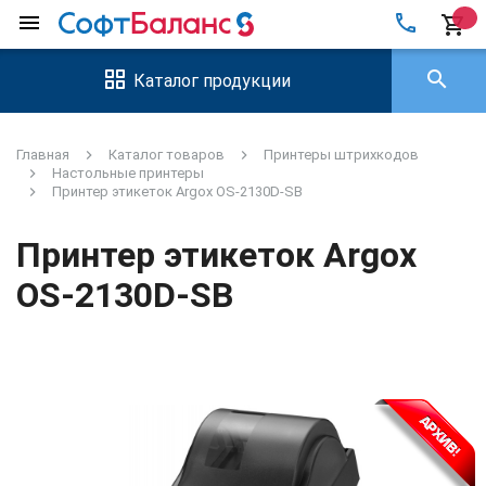
local_phone
menu
shopping_cart
search
Каталог продукции
Главная
Каталог товаров
Принтеры штрихкодов
Настольные принтеры
Принтер этикеток Argox OS-2130D-SB
Принтер этикеток Argox
OS-2130D-SB