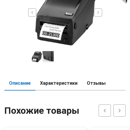
chevron_left
chevron_right
Описание
Характеристики
Отзывы
Похожие товары
chevron_left
chevron_right