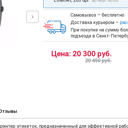
Ethernet, 203 dpi
Артикул: 60105
Самовывоз — бесплатно.
chevron_right
Доставка курьером —
рас
При покупке на сумму бол
подъезда в Санкт-Петербу
Цена:
20 300 руб.
20 450 руб.
Отзывы
интер этикеток, предназначенный для эффективной раб