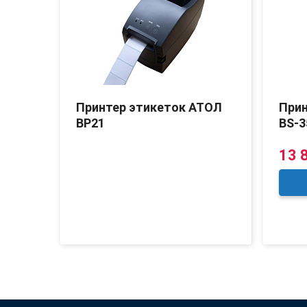
SC
Принтер этикеток АТОЛ
Прин
BP21
BS-3
13 