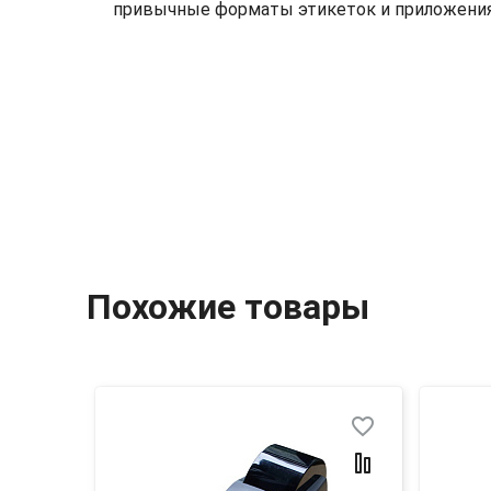
привычные форматы этикеток и приложения
Похожие товары
favorite_border
favorite_border