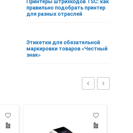
Принтеры штрихкодов TSC: как
правильно подобрать принтер
для разных отраслей
Этикетки для обязательной
маркировки товаров «Честный
знак»
chevron_left
chevron_right
favorite_border
favorite_border