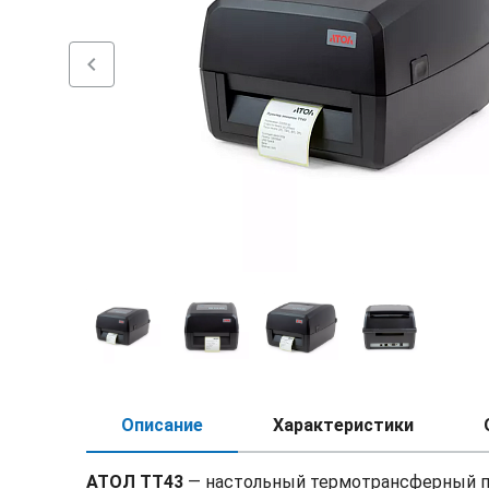
chevron_left
Описание
Характеристики
АТОЛ ТТ43
— настольный термотрансферный пр