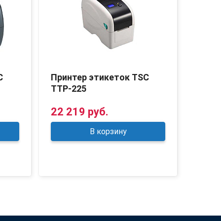
C
Принтер этикеток TSC
Прин
TTP-225
DT-2
22 219 руб.
16 9
В корзину