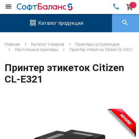
local_phone
menu
shopping_cart
search
Каталог продукции
Главная
Каталог товаров
Принтеры штрихкодов
Настольные принтеры
Принтер этикеток Citizen CL-E321
Принтер этикеток Citizen
CL-E321