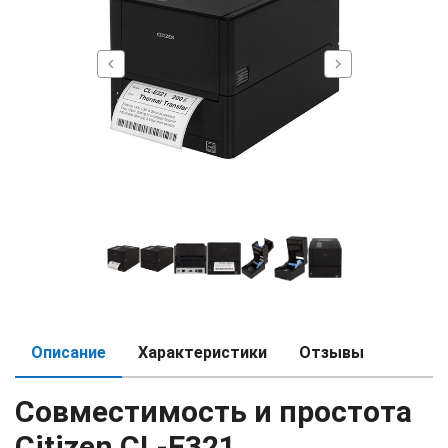
chevron_left
chevron_right
Описание
Характеристики
Отзывы
Совместимость и простота
Citizen CL-E321