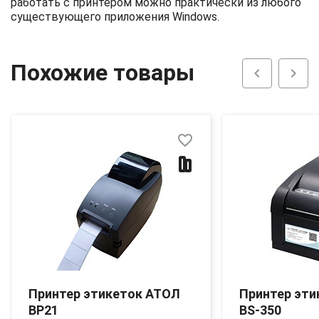
работать с принтером можно практически из любого
существующего приложения Windows.
Похожие товары
chevron_left
chevron_right
favorite_border
Принтер этикеток АТОЛ
Принтер эти
BP21
BS-350