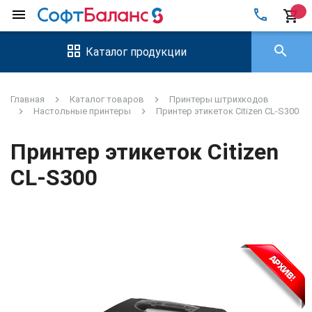
local_phone
menu
shopping_cart
search
Каталог продукции
Главная
Каталог товаров
Принтеры штрихкодов
Настольные принтеры
Принтер этикеток Citizen CL-S300
Принтер этикеток Citizen
CL-S300