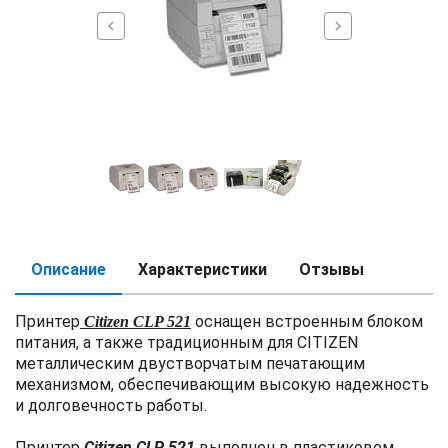
chevron_left
chevron_right
Описание
Характеристики
Отзывы
Принтер
оснащен встроенным блоком
Citizen CLP 521
питания, а также традиционным для CITIZEN
металлическим двустворчатым печатающим
механизмом, обеспечивающим высокую надежность
и долговечность работы.
Принтер
Citizen CLP 521
выполнен в пластиковом