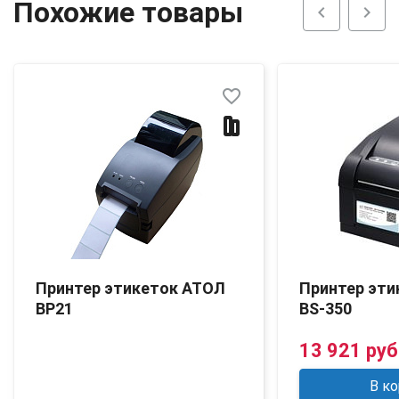
Похожие товары
chevron_left
chevron_right
favorite_border
Принтер этикеток АТОЛ
Принтер эти
BP21
BS-350
13 921 руб
В ко