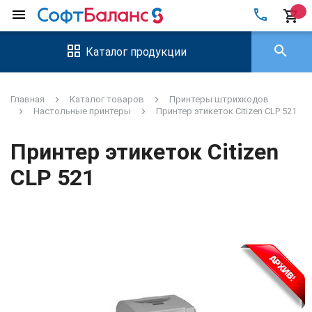
local_phone
menu
shopping_cart
search
Каталог продукции
Главная
Каталог товаров
Принтеры штрихкодов
Настольные принтеры
Принтер этикеток Citizen CLP 521
Принтер этикеток Citizen
CLP 521