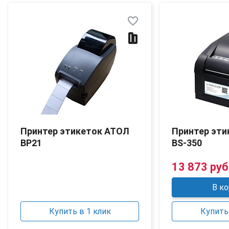
favorite_border
Принтер этикеток АТОЛ
Принтер эти
BP21
BS-350
13 873 руб
В ко
Купить в 1 клик
Купить 