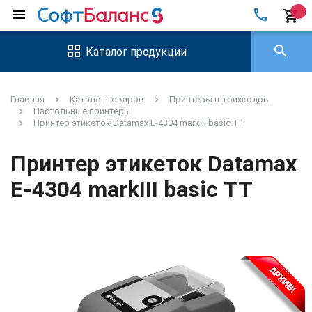
local_phone
menu
shopping_cart
search
Каталог продукции
Главная
Каталог товаров
Принтеры штрихкодов
Настольные принтеры
Принтер этикеток Datamax E-4304 markIII basic ТТ
Принтер этикеток Datamax
E-4304 markIII basic ТТ