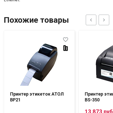
Похожие товары
chevron_left
chevron_right
favorite_border
Принтер этикеток АТОЛ
Принтер эти
BP21
BS-350
13 873 руб