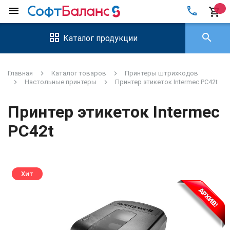
local_phone
menu
shopping_cart
search
Каталог продукции
Главная
Каталог товаров
Принтеры штрихкодов
Настольные принтеры
Принтер этикеток Intermec PС42t
Принтер этикеток Intermec
PС42t
Хит