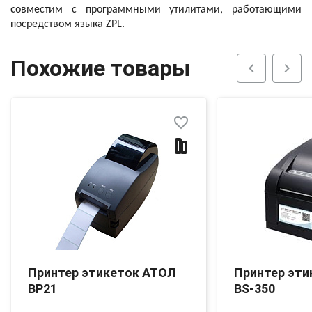
совместим с программными утилитами, работающими
посредством языка ZPL.
Похожие товары
chevron_left
chevron_right
favorite_border
Принтер этикеток АТОЛ
Принтер эти
BP21
BS-350