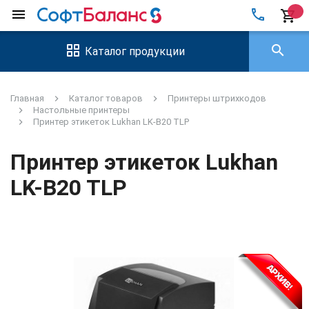
local_phone
menu
shopping_cart
search
Каталог продукции
Главная
Каталог товаров
Принтеры штрихкодов
Настольные принтеры
Принтер этикеток Lukhan LK-B20 TLP
Принтер этикеток Lukhan
LK-B20 TLP