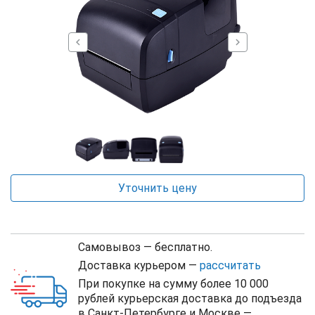
chevron_left
chevron_right
Уточнить цену
Самовывоз — бесплатно.
Доставка курьером —
рассчитать
При покупке на сумму более 10 000
рублей курьерская доставка до подъезда
в Санкт-Петербурге и Москве —