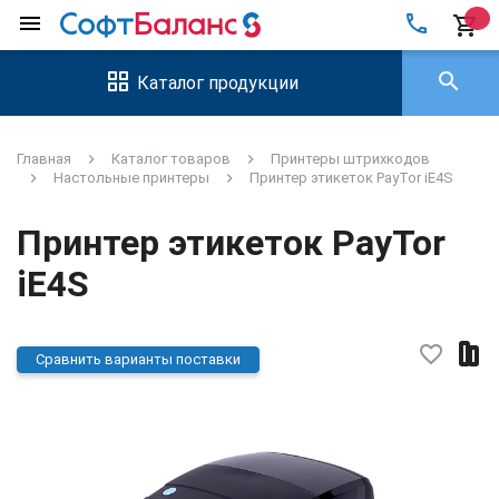
local_phone
menu
shopping_cart
search
Каталог продукции
Главная
Каталог товаров
Принтеры штрихкодов
Настольные принтеры
Принтер этикеток PayTor iE4S
Принтер этикеток PayTor
iE4S
favorite_border
Сравнить варианты поставки