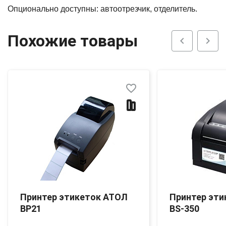
Опционально доступны: автоотрезчик, отделитель.
Похожие товары
chevron_left
chevron_right
favorite_border
Принтер этикеток АТОЛ
Принтер эти
BP21
BS-350