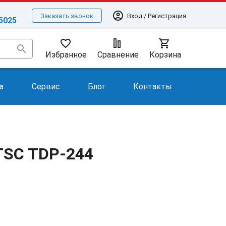
account_circle
Вход / Регистрация
Заказать звонок
-5025
favorite_border
shopping_cart
search
Избранное
Сравнение
Корзина
а
Сервис
Блог
Контакты
TSC TDP-244