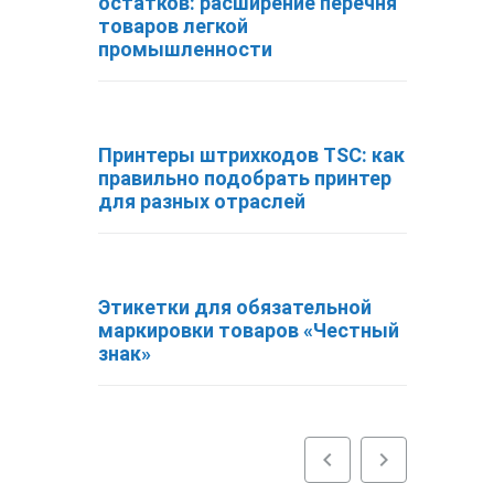
остатков: расширение перечня
товаров легкой
промышленности
Принтеры штрихкодов TSC: как
правильно подобрать принтер
для разных отраслей
Этикетки для обязательной
маркировки товаров «Честный
знак»
chevron_left
chevron_right