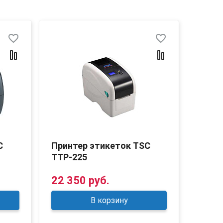
favorite_border
favorite_border
C
Принтер этикеток TSC
Прин
TTP-225
DT-2
22 350 руб.
17 0
В корзину