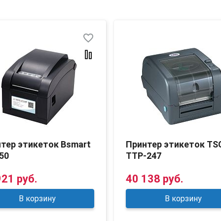
favorite_border
тер этикеток Bsmart
Принтер этикеток TS
50
TTP-247
921 руб.
40 138 руб.
В корзину
В корзину