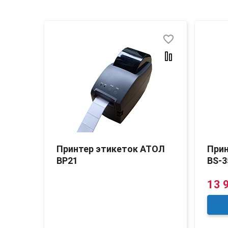
favorite_border
favorite_border
SC
Принтер этикеток АТОЛ
Прин
BP21
BS-3
13 