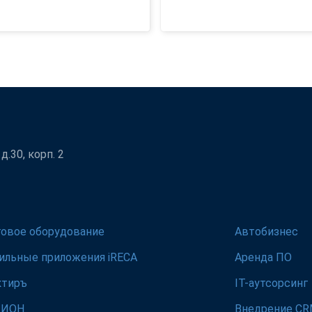
.30, корп. 2
говое оборудование
Автобизнес
ильные приложения iRECA
Аренда ПО
ктиръ
IT-аутсорсинг
ЛИОН
Внедрение C