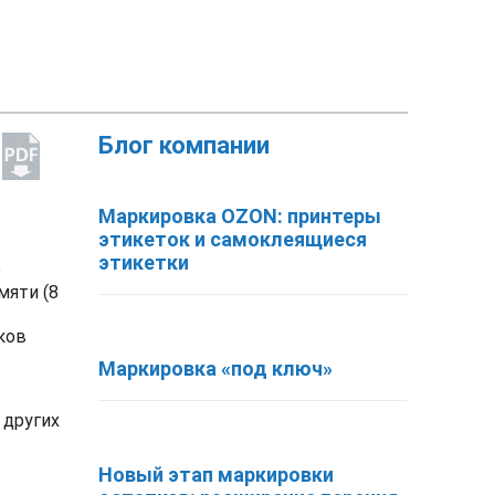
Блог компании
Маркировка OZON: принтеры
этикеток и самоклеящиеся
этикетки
р
мяти (8
ков
Маркировка «под ключ»
 других
Новый этап маркировки