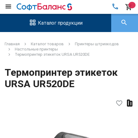
local_phone
menu
shopping_cart
search
Каталог продукции
Главная
Каталог товаров
Принтеры штрихкодов
Настольные принтеры
Термопринтер этикеток URSA UR520DE
Термопринтер этикеток
URSA UR520DE
favorite_border