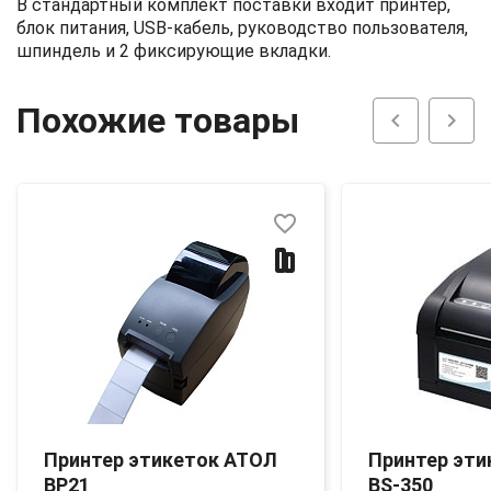
В стандартный комплект поставки входит принтер,
блок питания, USB-кабель, руководство пользователя,
шпиндель и 2 фиксирующие вкладки.
Похожие товары
chevron_left
chevron_right
favorite_border
Принтер этикеток АТОЛ
Принтер эти
BP21
BS-350