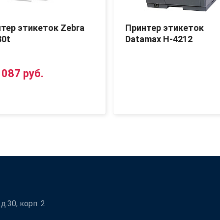
тер этикеток Zebra
Принтер этикеток
30t
Datamax H-4212
 087 руб.
.30, корп. 2