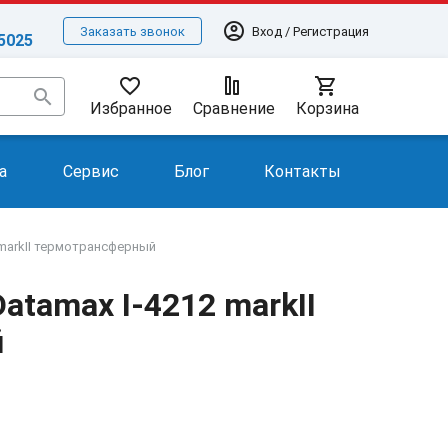
account_circle
Вход / Регистрация
Заказать звонок
-5025
favorite_border
shopping_cart
search
Избранное
Сравнение
Корзина
а
Сервис
Блог
Контакты
 markII термотрансферный
atamax I-4212 markII
й