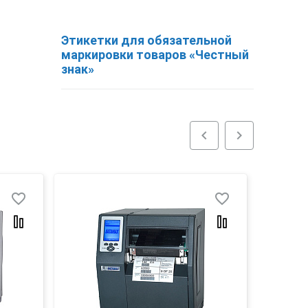
Этикетки для обязательной
маркировки товаров «Честный
знак»
chevron_left
chevron_right
favorite_border
favorite_border