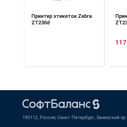
Принтер этикеток Zebra
Прин
ZT230d
ZT2
117
195112, Россия, Санкт-Петербург, Заневский пр. д