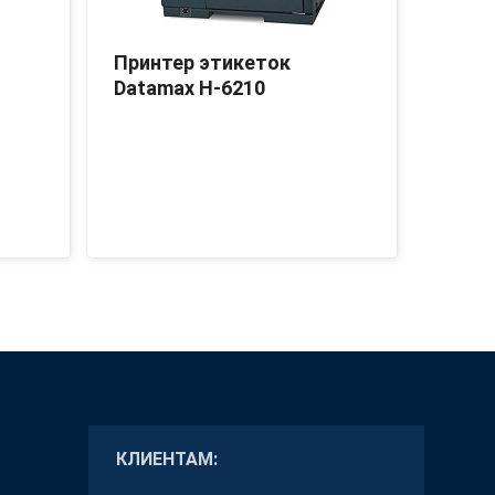
Принтер этикеток
Прин
Datamax H-6210
Datam
КЛИЕНТАМ: