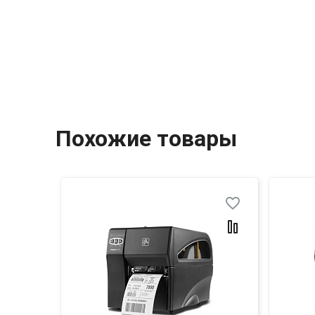
Похожие товары
favorite_border
favorite_border