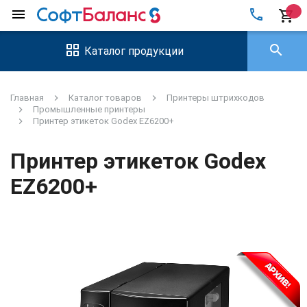
local_phone
menu
shopping_cart
search
Каталог продукции
Главная
Каталог товаров
Принтеры штрихкодов
Промышленные принтеры
Принтер этикеток Godex EZ6200+
Принтер этикеток Godex
EZ6200+