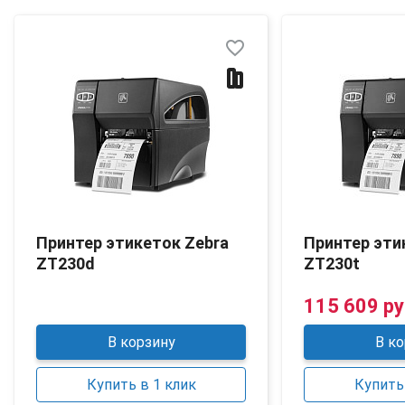
favorite_border
Принтер этикеток Zebra
Принтер эти
ZT230d
ZT230t
115 609 ру
В корзину
В ко
Купить в 1 клик
Купить 