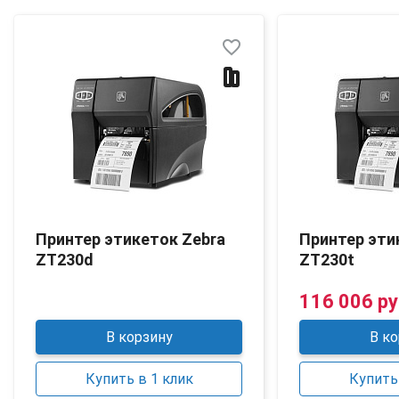
favorite_border
Принтер этикеток Zebra
Принтер эти
ZT230d
ZT230t
116 006 ру
В корзину
В ко
Купить в 1 клик
Купить 