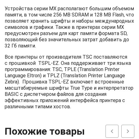
Устройства серии MX располагают большим объемом
памяти, в том числе 256 MB SDRAM и 128 MB Flash, что
позволяет хранить шрифты и наборы международных
символов и графики. Также в принтерах серии MX
предусмотрен разъем для карт памяти формата SD,
позволяющий без значительных затрат добавить до
32 Гб памяти.
Все принтеры от производителя TSC поставляются
с прошивкой TSPL-EZ. Она поддерживает три языка
программирования: TSC, TPLE (Translation Printer
Language Eltron) и TPLZ (Translation Printer Language
Zebra). Прошивка TSPL-EZ включает встроенные
масштабируемые шрифты True Type и интерпретатор
BASIC с диспетчером файлов для создания
эффективных приложений интерфейса принтера с
различными типами хостов.
Похожие товары
chevron_left
chevron_right