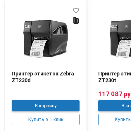
favorite_border
Принтер этикеток Zebra
Принтер эти
ZT230d
ZT230t
117 087 ру
В корзину
В ко
Купить в 1 клик
Купить 