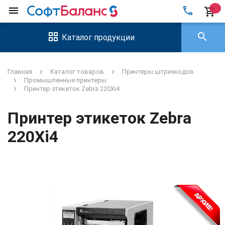
local_phone
menu
shopping_cart
search
Каталог продукции
Главная
Каталог товаров
Принтеры штрихкодов
Промышленные принтеры
Принтер этикеток Zebra 220Xi4
Принтер этикеток Zebra
220Xi4