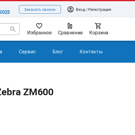
account_circle
Вход / Регистрация
Заказать звонок
-5025
favorite_border
shopping_cart
search
Избранное
Сравнение
Корзина
а
Сервис
Блог
Контакты
Zebra ZM600