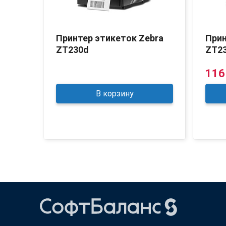
odex
Принтер этикеток Zebra
Прин
)
ZT230d
ZT2
116
В корзину