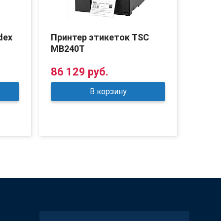
dex
Принтер этикеток TSC
Прин
MB240T
MB34
86 129 руб.
101 
В корзину