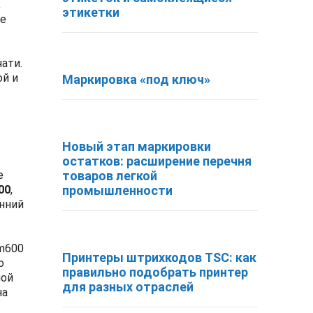
,
этикетки
ое
ати.
ой и
Маркировка «под ключ»
Новый этап маркировки
остатков: расширение перечня
е
товаров легкой
00
,
промышленности
енний
Zm600
Принтеры штрихкодов TSC: как
о
правильно подобрать принтер
ной
для разных отраслей
на