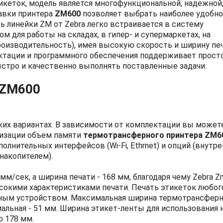
икеток, модель является многофункциональной, надежной
авки принтера
ZM600
позволяет выбрать наиболее удобн
ь линейки ZM от Zebra легко встраивается в систему
 для работы на складах, в гипер- и супермаркетах, на
роизводительность), имея высокую скорость и ширину печ
ктации и программного обеспечения поддерживает прост
ыстро и качественно выполнять поставленные задачи.
 ZM600
ьких вариантах. В зависимости от комплектации вы может
низации объем памяти
термотрансферного принтера ZM6
ополнительных интерфейсов (Wi-Fi, Ethrnet) и опций (внутр
накопителем).
 мм/сек, а ширина печати - 168 мм, благодаря чему Zebra 
сокими характеристиками печати. Печать этикеток любог
анным устройством. Максимальная ширина термотрансфер
мальная - 51 мм. Ширина этикет-ленты для использования 
о 178 мм.