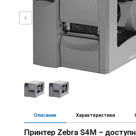
chevron_left
Описание
Характеристики
Принтер Zebra S4M – доступн