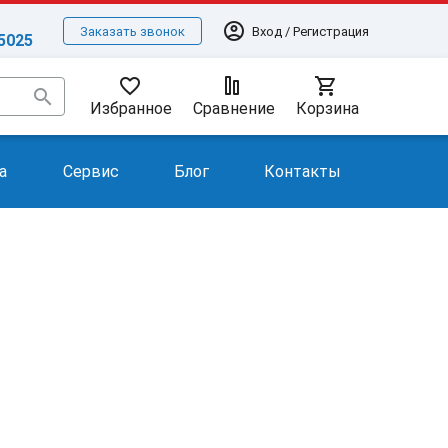
account_circle
Вход / Регистрация
Заказать звонок
-5025
favorite_border
shopping_cart
search
Избранное
Сравнение
Корзина
а
Сервис
Блог
Контакты