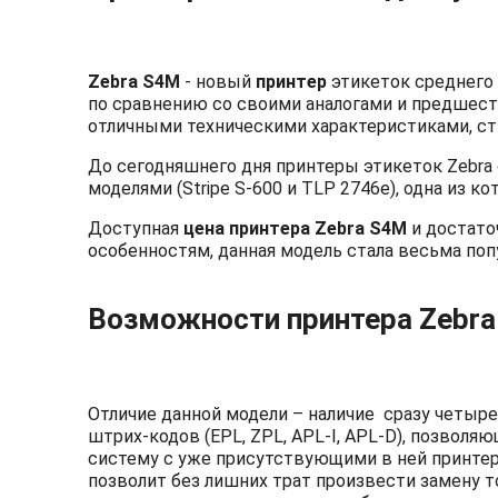
Zebra S4M
- новый
принтер
этикеток среднего
по сравнению со своими аналогами и предшес
отличными техническими характеристиками, с
До сегодняшнего дня принтеры этикеток Zebra
моделями (Stripe S-600 и TLP 2746e), одна из к
Доступная
цена принтера
Zebra
S
4
M
и достато
особенностям, данная модель стала весьма поп
Возможности принтера
Zebr
Отличие данной модели – наличие
сразу четыр
штрих-кодов (EPL, ZPL, APL-I, APL-D), позволя
систему с уже присутствующими в ней принте
позволит без лишних трат произвести замену т