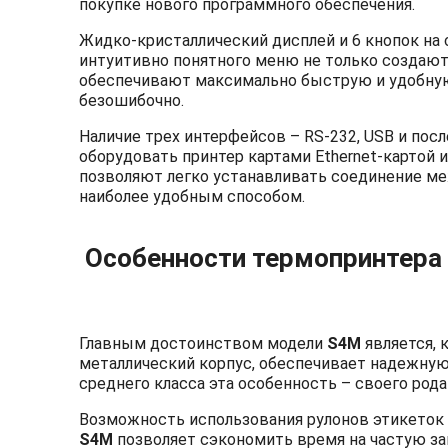
покупке нового программного обеспечения.
Жидко-кристаллический дисплей и 6 кнопок на 
интуитивно понятного меню не только создаю
обеспечивают максимально быструю и удобную 
безошибочно.
Наличие трех интерфейсов –
RS
-232,
USB
и пос
оборудовать принтер картами
Ethernet
-картой 
позволяют легко устанавливать соединение м
наиболее удобным способом.
Особенности термопринтера
Главным достоинством модели
S
4
M
является, 
металлический корпус, обеспечивает надежную
среднего класса эта особенность – своего род
Возможность использования рулонов этикеток 
S
4
M
позволяет сэкономить время на частую з