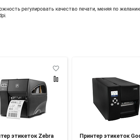
ожность регулировать качество печати, меняя по желани
dpi
.
favorite_border
тер этикеток Zebra
Принтер этикеток Go