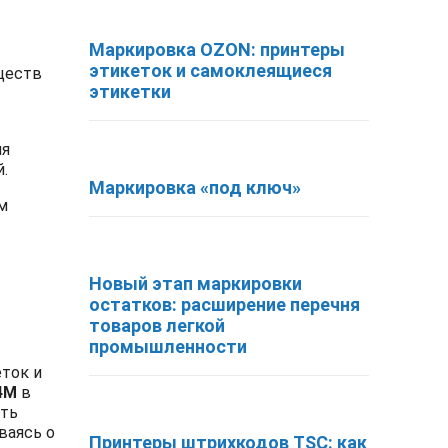
Маркировка OZON: принтеры
этикеток и самоклеящиеся
ществ
этикетки
мя
й.
Маркировка «под ключ»
м
Новый этап маркировки
остатков: расширение перечня
товаров легкой
промышленности
ток и
4
M
в
сть
ваясь о
Принтеры штрихкодов TSC: как