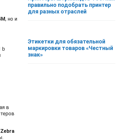
правильно подобрать принтер
для разных отраслей
4
M
, но и
Этикетки для обязательной
маркировки товаров «Честный
1
b
знак»
м
ая в
нтеров
в
Zebra
ы.