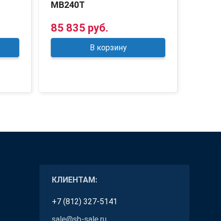
MB240T
MB34
85 835 руб.
101 
В корзину
КЛИЕНТАМ:
+7 (812) 327-5141
sale@sb-sale.ru