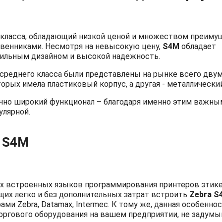
 класса, обладающий низкой ценой и множеством преиму
твенниками. Несмотря на невысокую цену,
S4M
обладает
тильным дизайном и высокой надежность.
 среднего класса были представлены на рынке всего дву
оторых имела пластиковый корпус, а другая - металлически
чно широкий функционал – благодаря именно этим важны
улярной.
a S4M
ех встроенных языков программирования принтеров этике
ющих легко и без дополнительных затрат встроить
Zebra
S
рами
Zebra
,
Datamax
,
Intermec
. К тому же, данная особенно
оргового оборудования на вашем предприятии, не задумы