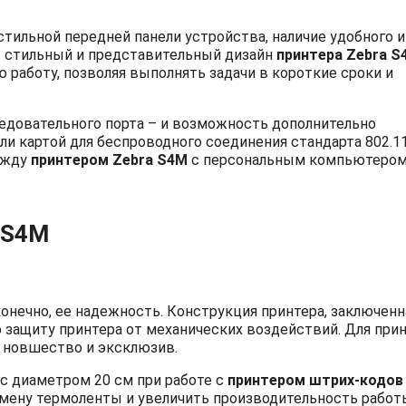
стильной передней панели устройства, наличие удобного и
т стильный и представительный дизайн
принтера
Zebra
S
работу, позволяя выполнять задачи в короткие сроки и
ледовательного порта – и возможность дополнительно
или картой для беспроводного соединения стандарта 802.1
ежду
принтером
Zebra
S
4
M
с персональным компьютеро
S
4
M
конечно, ее надежность. Конструкция принтера, заключенн
 защиту принтера от механических воздействий. Для при
а новшество и эксклюзив.
с диаметром 20 см при работе с
принтером штрих-кодо
амену термоленты и увеличить производительность работ