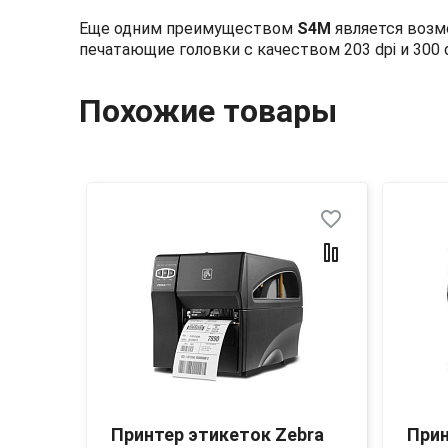
Еще одним преимуществом
S
4
M
является возм
печатающие головки с качеством 203
dpi
и 300
Похожие товары
favorite_border
favorite_border
odex
Принтер этикеток Zebra
Прин