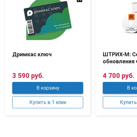
Дримкас ключ
ШТРИХ-М: С
обновления
3 590 руб.
4 700 руб.
В корзину
В ко
Купить в 1 клик
Купить 