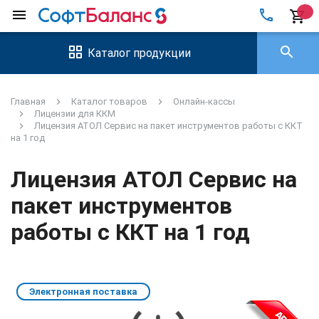
local_phone
menu
shopping_cart
search
Каталог продукции
Главная
Каталог товаров
Онлайн-кассы
Лицензии для ККМ
Лицензия АТОЛ Сервис на пакет инструментов работы с ККТ
на 1 год
Лицензия АТОЛ Сервис на
пакет инструментов
работы с ККТ на 1 год
Электронная поставка