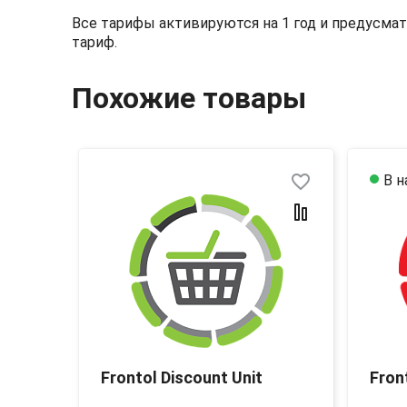
Все тарифы активируются на 1 год и предусма
тариф.
Похожие товары
favorite_border
favorite_border
В н
 II
Frontol Discount Unit
Fron