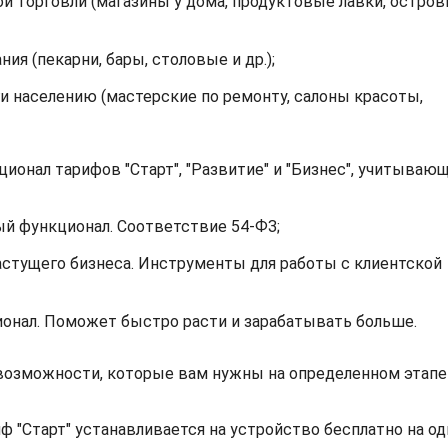
й торговли (магазины у дома, продуктовые лавки, остров
я (пекарни, бары, столовые и др.);
ги населению (мастерские по ремонту, салоны красоты,
онал тарифов "Старт", "Развитие" и "Бизнес", учитываю
вый функционал. Соответствие 54-ФЗ;
стущего бизнеса. Инструменты для работы с клиентской
нал. Поможет быстро расти и зарабатывать больше.
 возможности, которые вам нужны на определенном этапе
ф "Старт" устанавливается на устройство бесплатно на оди