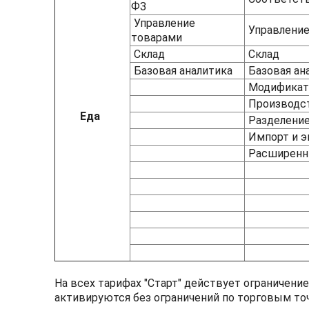
ФЗ
Управление
Управление
товарами
Склад
Склад
Базовая аналитика
Базовая ан
Модификато
Производс
Еда
Разделени
Импорт и 
Расширенн
На всех тарифах "Старт" действует ограничение:
активируются без ограничений по торговым точ