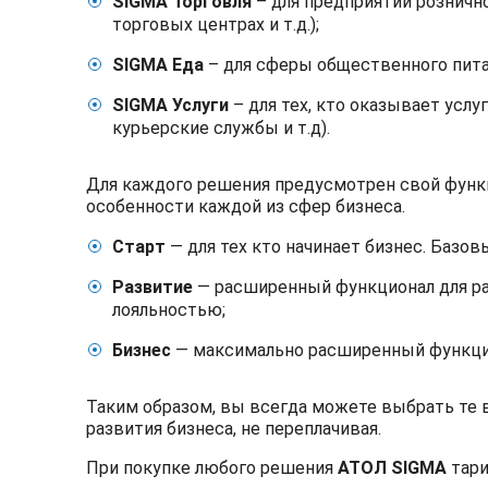
SIGMA Торговля
– для предприятий рознично
торговых центрах и т.д.);
SIGMA Еда
– для сферы общественного питани
SIGMA Услуги
– для тех, кто оказывает услу
курьерские службы и т.д).
Для каждого решения предусмотрен свой функци
особенности каждой из сфер бизнеса.
Старт
— для тех кто начинает бизнес. Базо
Развитие
— расширенный функционал для ра
лояльностью;
Бизнес
— максимально расширенный функцио
Таким образом, вы всегда можете выбрать те
развития бизнеса, не переплачивая.
При покупке любого решения
АТОЛ SIGMA
тари