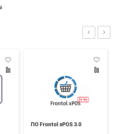
й
chevron_left
chevron_right
favorite_border
favorite_border
ПО Frontol xPOS 3.0
Front