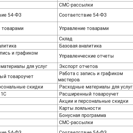
СМС-рассылки
ие 54-ФЗ
Соответствие 54-ФЗ
 товарами
Управление товарами
Склад
алитика
Базовая аналитика
апись и графиком
Управленческие отчеты
материалы для услуг
Экспорт отчетов
Работа с запись и графиком
ый товароучет
мастеров
рсональные скидки
Расходные материалы для усл
 1С
Расширенный товароучет
Акции и персональные скидки
Карты лояльности
Бонусная программа
СМС-рассылки
ие 54-ФЗ
Соответствие 54-ФЗ