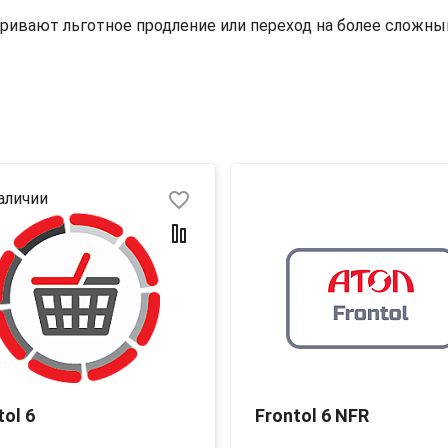
тривают льготное продление или переход на более сложны
favorite_border
аличии
tol 6
Frontol 6 NFR