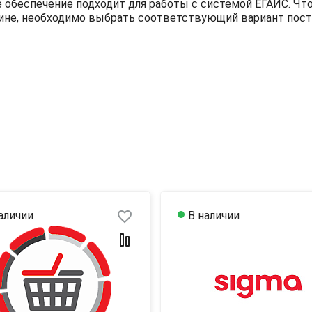
 обеспечение подходит для работы с системой ЕГАИС. Чт
азине, необходимо выбрать соответствующий вариант пос
favorite_border
аличии
В наличии