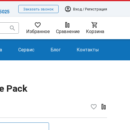
account_circle
Вход / Регистрация
Заказать звонок
-5025
favorite_border
shopping_cart
search
Избранное
Сравнение
Корзина
а
Сервис
Блог
Контакты
se Pack
favorite_border