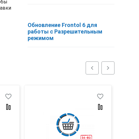
обы
тавки
Обновление Frontol 6 для
работы с Разрешительным
режимом
chevron_left
chevron_right
favorite_border
favorite_border